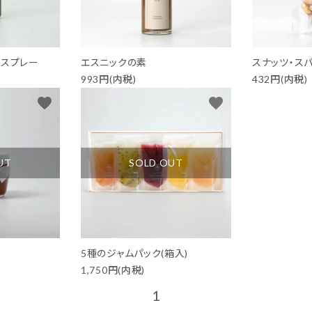
食のギフト
器のギフト
ムスプレー
エスニックの素
スナッツ・ス
993円(内税)
432円(内税)
favorite
favorite
UT
SOLD OUT
5種のジャムパック(箱入)
1,750円(内税)
1