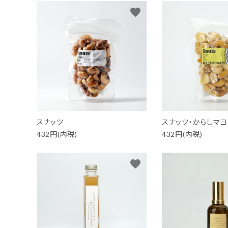
favorite
ファッション-Fashion-
ベビー＆キッズ-Baby&Kids-
詰め合わせ-Gift set-
価格から探す
スナッツ
スナッツ・からしマヨ
ガイドライン
432円(内税)
432円(内税)
favorite