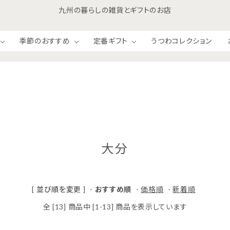
九州の暮らしの雑貨とギフトのお店
季節のおすすめ
定番ギフト
うつわコレクション
和食材
洋食材
大分
ジャム＆ハニー
お菓子・おつまみ
[ 並び順を変更 ]
-
おすすめ順
-
価格順
-
新着順
全 [13] 商品中 [1-13] 商品を表示しています