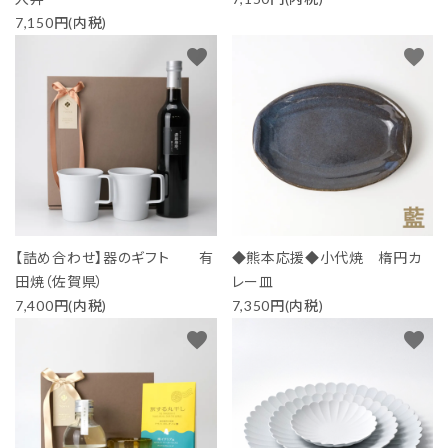
7,150円(内税)
favorite
favorite
【詰め合わせ】器のギフト 有
◆熊本応援◆小代焼 楕円カ
田焼（佐賀県）
レー皿
7,400円(内税)
7,350円(内税)
favorite
favorite