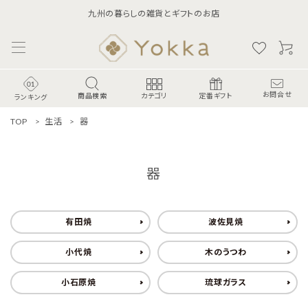
九州の暮らしの雑貨とギフトのお店
商品検索
お問合せ
カテゴリ
定番ギフト
ランキング
TOP
生活
器
器
有田焼
波佐見焼
小代焼
木のうつわ
ランキング
小石原焼
琉球ガラス
食-Food-