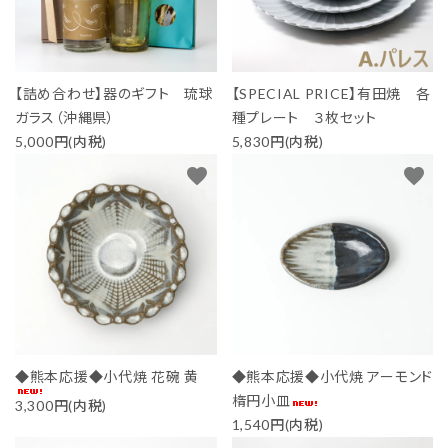
【詰め合わせ】器のギフト 琉球
【SPECIAL PRICE】有田焼 各
ガラス（沖縄県）
種プレート ３枚セット
5,000円(内税)
5,830円(内税)
favorite
favorite
◆熊本応援◆小代焼 花碗 黄
◆熊本応援◆小代焼 アーモンド
楕円小皿
3,300円(内税)
1,540円(内税)