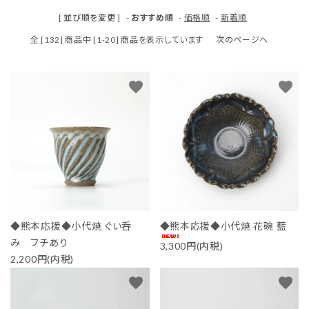
生活-Life-
[ 並び順を変更 ]
-
おすすめ順
-
価格順
-
新着順
全 [132] 商品中 [1-20] 商品を表示しています
次のページへ
ファッション-Fashion-
favorite
favorite
ベビー＆キッズ-Baby&Kids-
詰め合わせ-Gift set-
価格から探す
ガイドライン
◆熊本応援◆小代焼 ぐい呑
◆熊本応援◆小代焼 花碗 藍
み フチあり
3,300円(内税)
2,200円(内税)
favorite
favorite