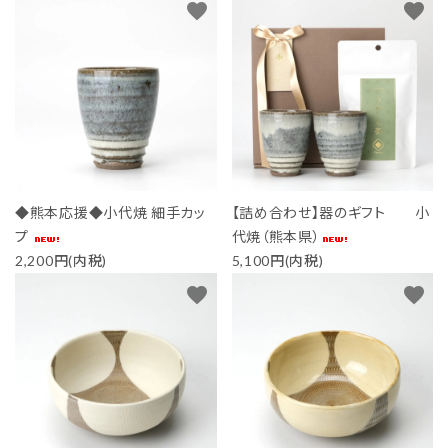
favorite
favorite
◆熊本応援◆小代焼 細手カッ
【詰め合わせ】器のギフト 小
プ
代焼（熊本県）
2,200円(内税)
5,100円(内税)
favorite
favorite