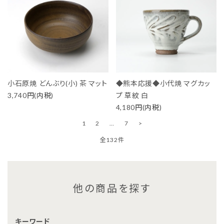
小石原焼 どんぶり(小) 茶 マット
◆熊本応援◆小代焼 マグカッ
3,740円(内税)
プ 草紋 白
4,180円(内税)
1
2
…
7
>
全132件
他の商品を探す
キーワード