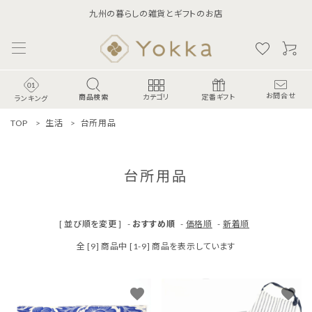
九州の暮らしの雑貨とギフトのお店
商品検索
お問合せ
カテゴリ
定番ギフト
ランキング
TOP
生活
台所用品
台所用品
[ 並び順を変更 ]
-
おすすめ順
-
価格順
-
新着順
全 [9] 商品中 [1-9] 商品を表示しています
ランキング
favorite
favorite
食-Food-