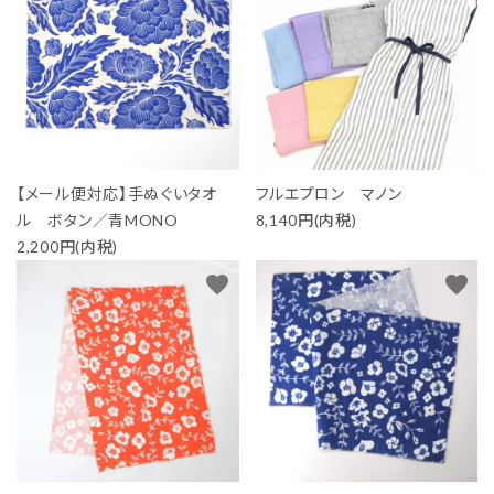
生活-Life-
ファッション-Fashion-
ベビー＆キッズ-Baby&Kids-
【メール便対応】手ぬぐいタオ
フルエプロン マノン
詰め合わせ-Gift set-
ル ボタン／青MONO
8,140円(内税)
2,200円(内税)
価格から探す
favorite
favorite
ガイドライン