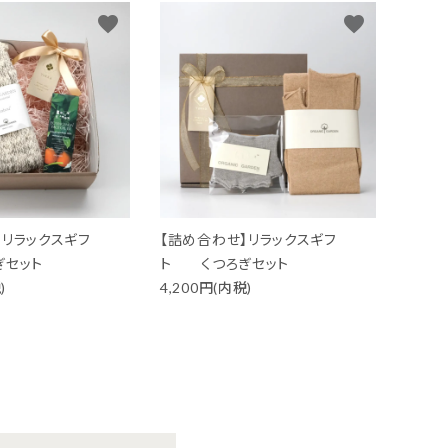
卓上小物
台所用品
favorite
favorite
バッグ
】リラックスギフ
【詰め合わせ】リラックスギフ
セット
ト くつろぎセット
)
4,200円(内税)
おもちゃ