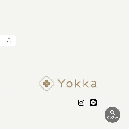
zoom_in
絞り込み