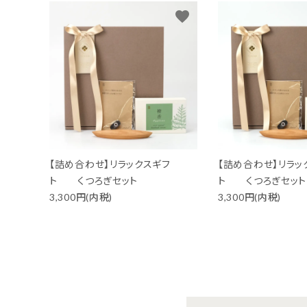
favorite
ファッション-Fashion-
ベビー＆キッズ-Baby&Kids-
詰め合わせ-Gift set-
価格から探す
【詰め合わせ】リラックスギフ
【詰め合わせ】リラッ
ガイドライン
ト くつろぎセット
ト くつろぎセット
3,300円(内税)
3,300円(内税)