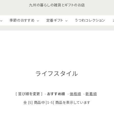
九州の暮らしの雑貨とギフトのお店
季節のおすすめ
定番ギフト
うつわコレクション
和食材
洋食材
ライフスタイル
ジャム＆ハニー
お菓子・おつまみ
[ 並び順を変更 ]
-
おすすめ順
-
価格順
-
新着順
全 [5] 商品中 [1-5] 商品を表示しています