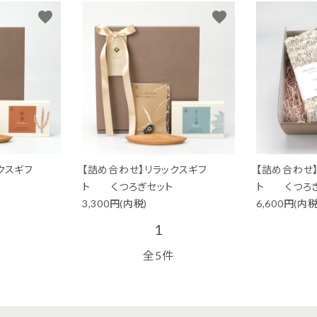
器
箸・カトラリー
favorite
favorite
スキンケア
日用雑貨
靴下
小物
クスギフ
【詰め合わせ】リラックスギフ
【詰め合わせ
ト くつろぎセット
ト くつろぎ
3,300円(内税)
6,600円(内税
1
全5件
布もの
食事アイテム