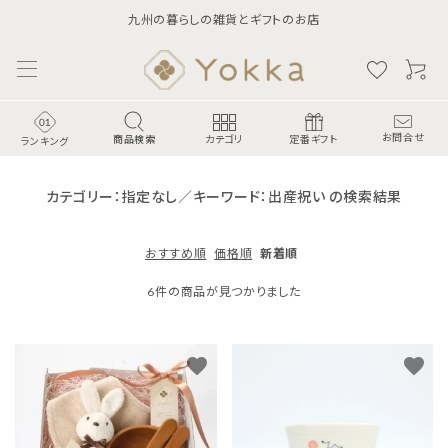
九州の暮らしの雑貨とギフトのお店
商品検索
お問合せ
カテゴリ
定番ギフト
ランキング
カテゴリー：指定なし／キーワード：出産祝い の検索結果
おすすめ順
価格順
新着順
6件の商品が見つかりました
favorite
favorite
ランキング
食-Food-