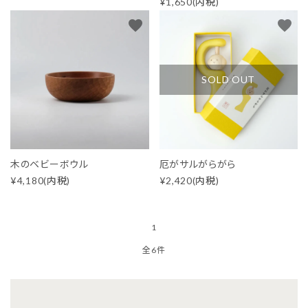
¥1,650(内税)
favorite
favorite
SOLD OUT
木のベビーボウル
厄がサルがらがら
¥4,180(内税)
¥2,420(内税)
1
全6件