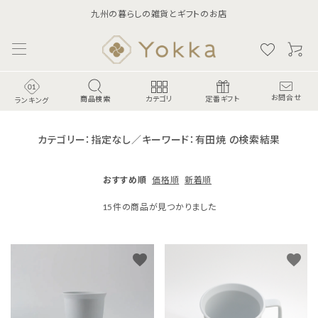
九州の暮らしの雑貨とギフトのお店
商品検索
お問合せ
カテゴリ
定番ギフト
ランキング
カテゴリー：指定なし／キーワード：有田焼 の検索結果
おすすめ順
価格順
新着順
15件の商品が見つかりました
favorite
favorite
ランキング
食-Food-