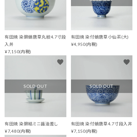
有田焼 染錦蛸唐草丸紋4.7寸段
有田焼 染付蛸唐草小仙茶(大)
入丼
¥4,950(内税)
¥7,150(内税)
favorite
favorite
SOLD OUT
SOLD OUT
有田焼 染錦結ミニ醤油差し
有田焼 染付蛸唐草4.7寸段入丼
¥7,480(内税)
¥7,150(内税)