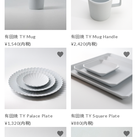
生活-Life-
ファッション-Fashion-
有田焼 TY Mug
有田焼 TY Mug Handle
ベビー＆キッズ-Baby&Kids-
¥1,540(内税)
¥2,420(内税)
favorite
favorite
詰め合わせ-Gift set-
価格から探す
ガイドライン
有田焼 TY Palace Plate
有田焼 TY Square Plate
¥1,320(内税)
¥880(内税)
favorite
favorite