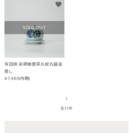
favorite
SOLD OUT
有田焼 染錦蛸唐草丸紋丸醤油
差し
¥7,480(内税)
1
全15件