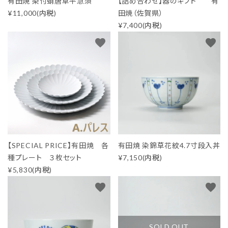
有田焼 染付蛸唐草平急須
【詰め合わせ】器のギフト 有
¥11,000(内税)
田焼（佐賀県）
¥7,400(内税)
favorite
favorite
【SPECIAL PRICE】有田焼 各
有田焼 染錦草花紋4.7寸段入丼
種プレート ３枚セット
¥7,150(内税)
¥5,830(内税)
favorite
favorite
SOLD OUT