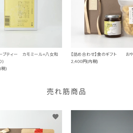
ーブティー カモミール×八女和
【詰め合わせ】食のギフト おや
り)
2,400円(内税)
内税)
売れ筋商品
favorite