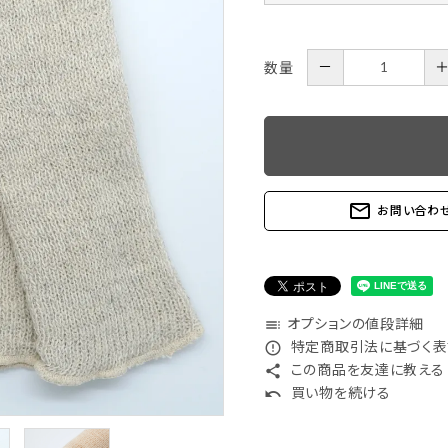
器
箸・カトラリー
－
数量
スキンケア
日用雑貨
mail_outline
お問い合わ
靴下
小物
オプションの値段詳細
toc
特定商取引法に基づく表記
error_outline
この商品を友達に教える
share
布もの
食事アイテム
買い物を続ける
undo