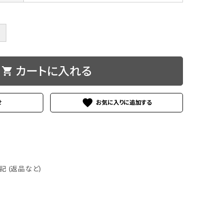
卓上小物
台所用品
＋
カートに入れる
shopping_cart
favorite
せ
バッグ
 (返品など)
おもちゃ