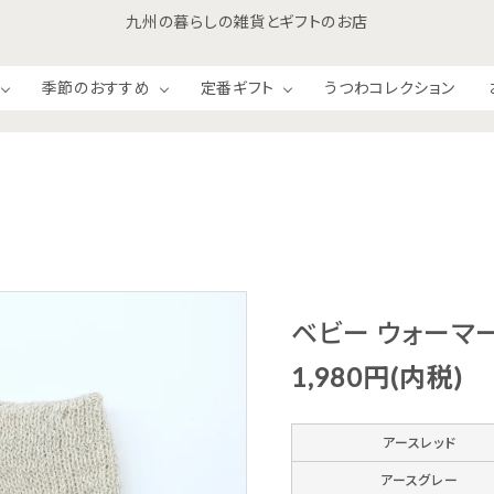
九州の暮らしの雑貨とギフトのお店
季節のおすすめ
定番ギフト
うつわコレクション
和食材
洋食材
ベビー ウォーマ
ジャム＆ハニー
お菓子・おつまみ
1,980円(内税)
アースレッド
アースグレー