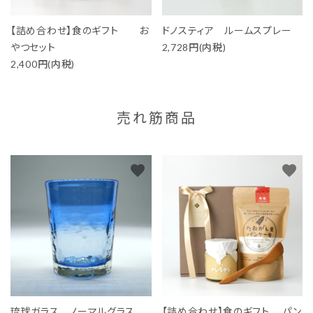
【詰め合わせ】食のギフト お
ドノスティア ルームスプレー
やつセット
2,728円(内税)
2,400円(内税)
売れ筋商品
favorite
favorite
琉球ガラス ノーマルグラス
【詰め合わせ】食のギフト パン