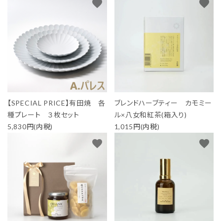
favorite
favorite
【SPECIAL PRICE】有田焼 各
ブレンドハーブティー カモミー
種プレート ３枚セット
ル×八女和紅茶(箱入り)
5,830円(内税)
1,015円(内税)
favorite
favorite