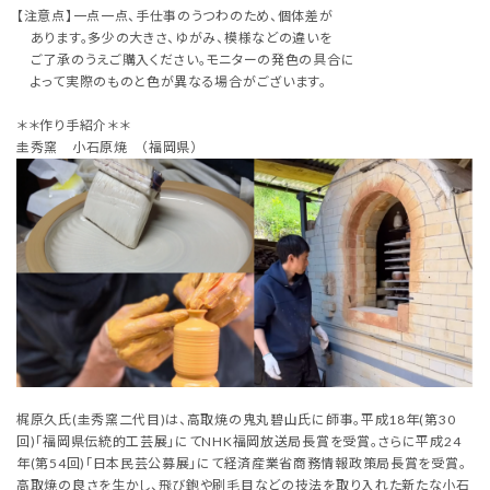
【注意点】一点一点、手仕事のうつわのため、個体差が
あります。多少の大きさ、ゆがみ、模様などの違いを
ご了承のうえご購入ください。モニターの発色の具合に
よって実際のものと色が異なる場合がございます。
＊＊作り手紹介＊＊
圭秀窯 小石原焼 （福岡県）
梶原久氏(圭秀窯二代目)は、高取焼の鬼丸碧山氏に師事。平成18年(第30
回)「福岡県伝統的工芸展」にてNHK福岡放送局長賞を受賞。さらに平成24
年(第54回)「日本民芸公募展」にて経済産業省商務情報政策局長賞を受賞。
高取焼の良さを生かし、飛び鉋や刷毛目などの技法を取り入れた新たな小石