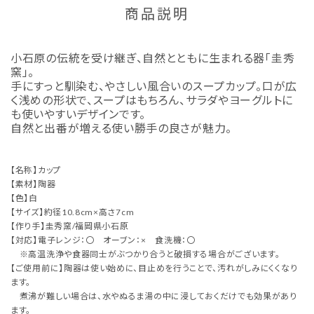
商品説明
小石原の伝統を受け継ぎ、自然とともに生まれる器「圭秀
窯」。
手にすっと馴染む、やさしい風合いのスープカップ。口が広
く浅めの形状で、スープはもちろん、サラダやヨーグルトに
も使いやすいデザインです。
自然と出番が増える使い勝手の良さが魅力。
【名称】カップ
【素材】陶器
【色】白
【サイズ】約径10.8cm×高さ7cm
【作り手】圭秀窯/福岡県小石原
【対応】電子レンジ：〇 オーブン：× 食洗機：〇
※高温洗浄や食器同士がぶつかり合うと破損する場合がございます。
【ご使用前に】陶器は使い始めに、目止めを行うことで、汚れがしみにくくなり
ます。
煮沸が難しい場合は、水やぬるま湯の中に浸しておくだけでも効果があり
ます。