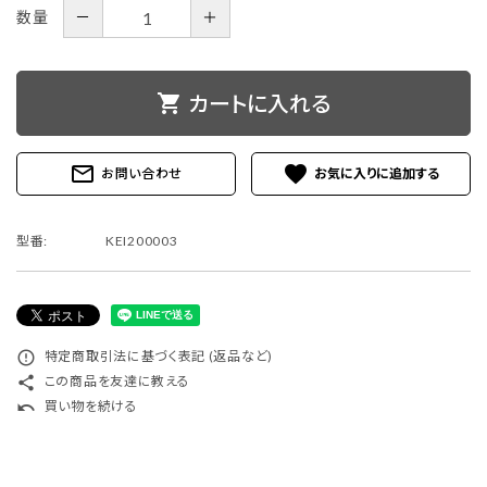
－
＋
数量
shopping_cart
カートに入れる
mail_outline
favorite
お問い合わせ
型番:
KEI200003
error_outline
特定商取引法に基づく表記 (返品など)
share
この商品を友達に教える
undo
買い物を続ける