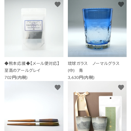
favorite
favorite
◆熊本応援◆【メール便対応】
琉球ガラス ノーマルグラス
至高のアールグレイ
(中) 青
702円(内税)
3,630円(内税)
favorite
favorite