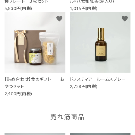
種プレート ３枚セット
ル×八女和紅茶(箱入り)
5,830円(内税)
1,015円(内税)
favorite
favorite
【詰め合わせ】食のギフト お
ドノスティア ルームスプレー
やつセット
2,728円(内税)
2,400円(内税)
売れ筋商品