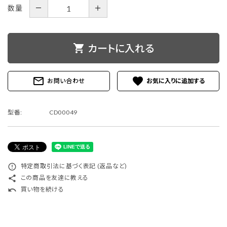
－
＋
数量
shopping_cart
カートに入れる
mail_outline
favorite
お問い合わせ
型番:
CD00049
error_outline
特定商取引法に基づく表記 (返品など)
share
この商品を友達に教える
undo
買い物を続ける