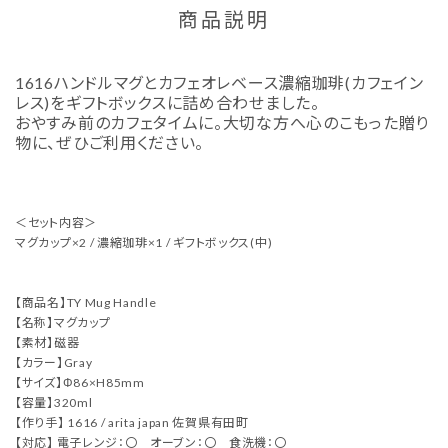
商品説明
1616ハンドルマグとカフェオレベース濃縮珈琲(カフェイン
レス)をギフトボックスに詰め合わせました。
おやすみ前のカフェタイムに。大切な方へ心のこもった贈り
物に、ぜひご利用ください。
＜セット内容＞
マグカップ×2 / 濃縮珈琲×1 / ギフトボックス(中)
【商品名】TY Mug Handle
【名称】マグカップ
【素材】磁器
【カラー】Gray
【サイズ】Φ86×H85mm
【容量】320ml
【作り手】 1616 / arita japan 佐賀県有田町
【対応】 電子レンジ：〇 オーブン：〇 食洗機：〇