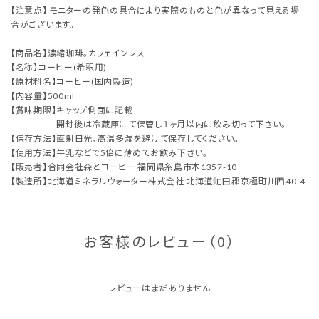
【注意点】 モニターの発色の具合により実際のものと色が異なって見える場
合がございます。
【商品名】濃縮珈琲。カフェインレス
【名称】コーヒー(希釈用)
【原材料名】コーヒー(国内製造)
【内容量】500ml
【賞味期限】キャップ側面に記載
開封後は冷蔵庫にて保管し１ヶ月以内に飲み切って下さい。
【保存方法】直射日光、高温多湿を避けて保存してください。
【使用方法】牛乳などで5倍に薄めてお飲み下さい。
【販売者】合同会社森とコーヒー 福岡県糸島市本1357-10
【製造所】北海道ミネラルウォーター株式会社 北海道虻田郡京極町川西40-4
お客様のレビュー（0）
レビューはまだありません