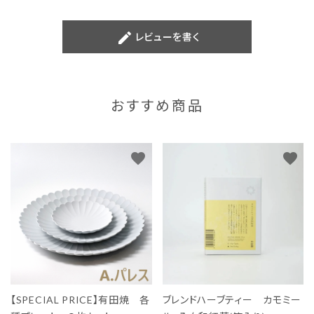
create
レビューを書く
おすすめ商品
favorite
favorite
【SPECIAL PRICE】有田焼 各
ブレンドハーブティー カモミー