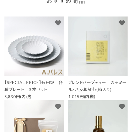
おすすめ商品
favorite
favorite
【SPECIAL PRICE】有田焼 各
ブレンドハーブティー カモミー
種プレート ３枚セット
ル×八女和紅茶(箱入り)
5,830円(内税)
1,015円(内税)
favorite
favorite