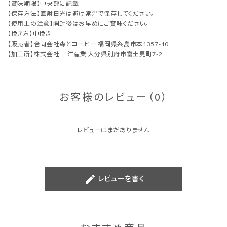
【賞味期限】中央部に記載
【保存方法】直射日光は避け常温で保存してください。
【使用上の注意】開封後はお早めにご賞味ください。
【挽き方】中挽き
【販売者】合同会社森とコーヒー 福岡県糸島市本1357-10
【加工所】株式会社 三洋産業 大分県別府市富士見町7-2
お客様のレビュー（0）
レビューはまだありません
create
レビューを書く