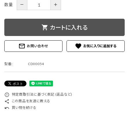
－
＋
数量
shopping_cart
カートに入れる
mail_outline
favorite
お問い合わせ
型番:
CD00054
error_outline
特定商取引法に基づく表記 (返品など)
share
この商品を友達に教える
undo
買い物を続ける