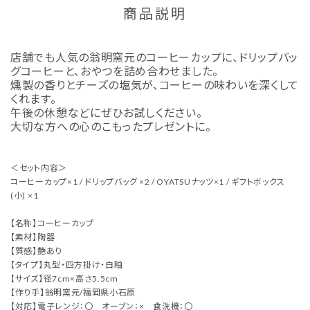
商品説明
店舗でも人気の翁明窯元のコーヒーカップに、ドリップバッ
グコーヒーと、おやつを詰め合わせました。
燻製の香りとチーズの塩気が、コーヒーの味わいを深くして
くれます。
午後の休憩などにぜひお試しください。
大切な方への心のこもったプレゼントに。
＜セット内容＞
コーヒーカップ×1 / ドリップバッグ ×2 / OYATSUナッツ×1 / ギフトボックス
(小) ×1
【名称】コーヒーカップ
【素材】陶器
【質感】艶あり
【タイプ】丸型・四方掛け・白釉
【サイズ】径7cm×高さ5.5cm
【作り手】翁明窯元/福岡県小石原
【対応】電子レンジ：〇 オーブン：× 食洗機：〇