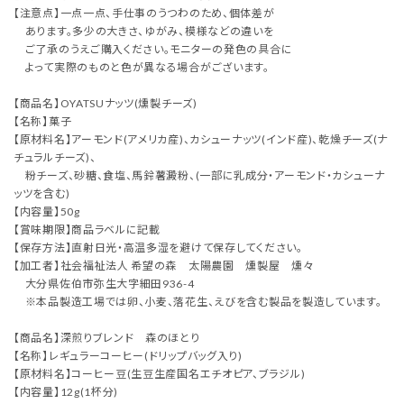
【注意点】一点一点、手仕事のうつわのため、個体差が
あります。多少の大きさ、ゆがみ、模様などの違いを
ご了承のうえご購入ください。モニターの発色の具合に
よって実際のものと色が異なる場合がございます。
【商品名】OYATSUナッツ(燻製チーズ)
【名称】菓子
【原材料名】アーモンド(アメリカ産)、カシューナッツ(インド産)、乾燥チーズ(ナ
チュラルチーズ)、
粉チーズ、砂糖、食塩、馬鈴薯澱粉、(一部に乳成分・アーモンド・カシューナ
ッツを含む)
【内容量】50g
【賞味期限】商品ラベルに記載
【保存方法】直射日光・高温多湿を避けて保存してください。
【加工者】社会福祉法人 希望の森 太陽農園 燻製屋 燻々
大分県佐伯市弥生大字細田936-4
※本品製造工場では卵、小麦、落花生、えびを含む製品を製造しています。
【商品名】深煎りブレンド 森のほとり
【名称】レギュラーコーヒー(ドリップバッグ入り)
【原材料名】コーヒー豆(生豆生産国名エチオピア、ブラジル)
【内容量】12g(1杯分)